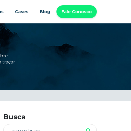
os
Cases
Blog
Fale Conosco
obre
 traçar
Busca