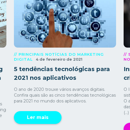
// PRINCIPAIS NOTÍCIAS DO MARKETING
//
DIGITAL
4 de fevereiro de 2021
NO
g
5 tendências tecnológicas para
I
a
2021 nos aplicativos
c
O ano de 2020 trouxe vários avanços digitais.
O 
Confira quais são as cinco tendências tecnológicas
si
para 2021 no mundo dos aplicativos.
O a
s
da
ing
(...)
e
Ler mais