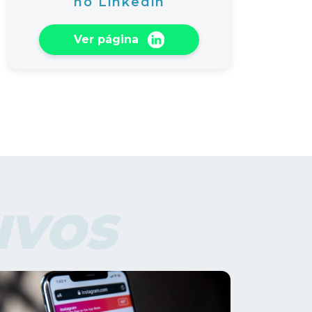
no Linkedin
Ver página
IVOS