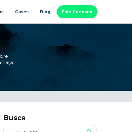
os
Cases
Blog
Fale Conosco
obre
 traçar
Busca