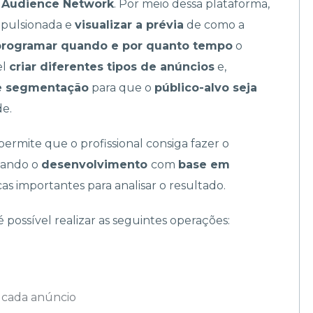
o Audience Network
. Por meio dessa plataforma,
mpulsionada e
visualizar a prévia
de como a
rogramar quando e por quanto tempo
o
el
criar diferentes tipos de anúncios
e,
 segmentação
para que o
público-alvo seja
de.
ermite que o profissional consiga fazer o
isando o
desenvolvimento
com
base em
cas importantes para analisar o resultado.
 é possível realizar as seguintes operações:
 cada anúncio