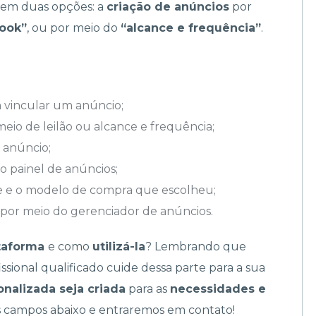
istem duas opções: a
criação de anúncios
por
book”
, ou por meio do
“alcance e frequência”
.
a vincular um anúncio;
eio de leilão ou alcance e frequência;
u anúncio;
o painel de anúncios;
e e o modelo de compra que escolheu;
por meio do gerenciador de anúncios.
ataforma
e como
utilizá-la
? Lembrando que
ional qualificado cuide dessa parte para a sua
onalizada seja criada
para as
necessidades e
 campos abaixo e entraremos em contato!