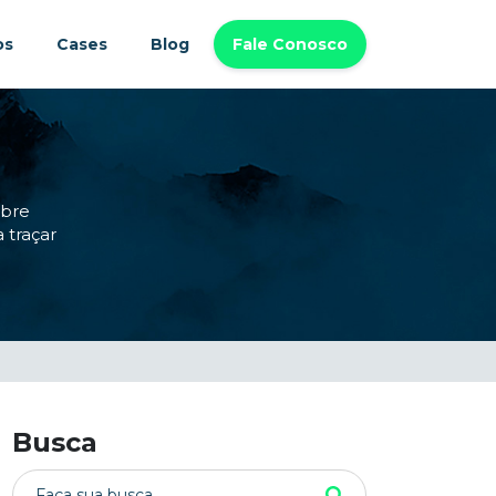
os
Cases
Blog
Fale Conosco
obre
 traçar
Busca