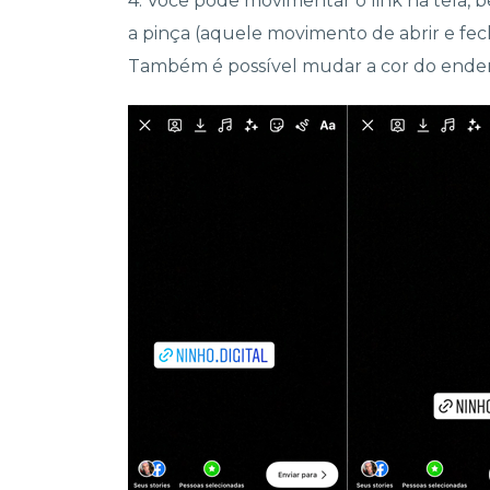
4. Você pode movimentar o link na tela
a pinça (aquele movimento de abrir e fech
Também é possível mudar a cor do endere