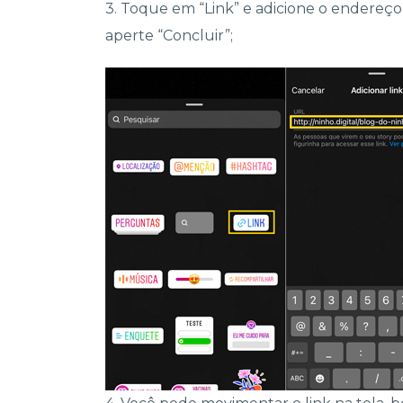
3. Toque em “Link” e adicione o endereço
aperte “Concluir”;