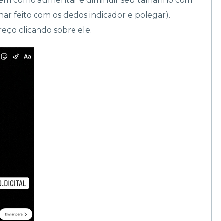
, bem como aumentar e diminuir seu tamanho com
ar feito com os dedos indicador e polegar).
ço clicando sobre ele.