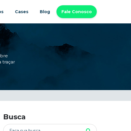
os
Cases
Blog
Fale Conosco
obre
 traçar
Busca