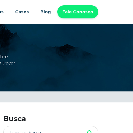
os
Cases
Blog
Fale Conosco
obre
 traçar
Busca