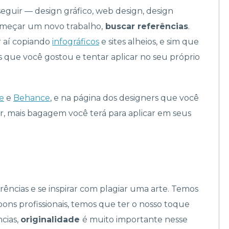
uir — design gráfico, web design, design
omeçar um novo trabalho,
buscar referências
.
or aí copiando
infográficos
e sites alheios, e sim que
s que você gostou e tentar aplicar no seu próprio
e
e
Behance
, e na página dos designers que você
er, mais bagagem você terá para aplicar em seus
ncias e se inspirar com plagiar uma arte. Temos
ons profissionais, temos que ter o nosso toque
cias,
originalidade
é muito importante nesse