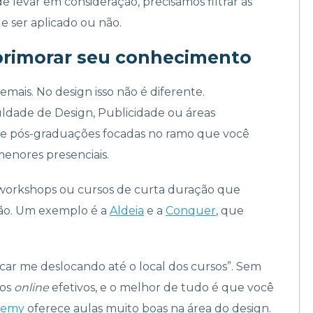
de levar em consideração, precisamos filtrar as
de ser aplicado ou não.
aprimorar seu conhecimento
mais. No design isso não é diferente.
ldade de Design, Publicidade ou áreas
que pós-graduações focadas no ramo que você
menores presenciais.
workshops ou cursos de curta duração que
são. Um exemplo é a
Aldeia
e a
Conquer
, que
.
car me deslocando até o local dos cursos”. Sem
sos
online
efetivos, e o melhor de tudo é que você
emy
oferece aulas muito boas na área do design.