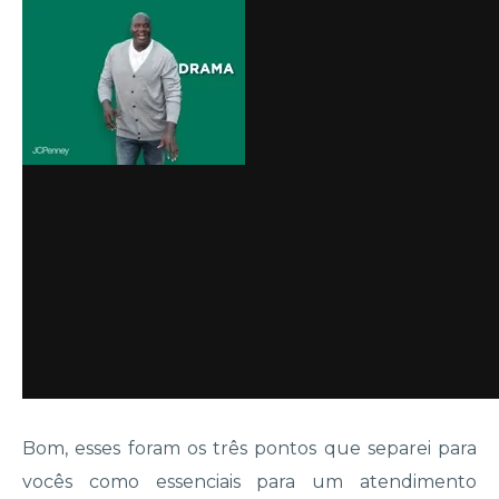
Bom, esses foram os três pontos que separei para
vocês como essenciais para um atendimento