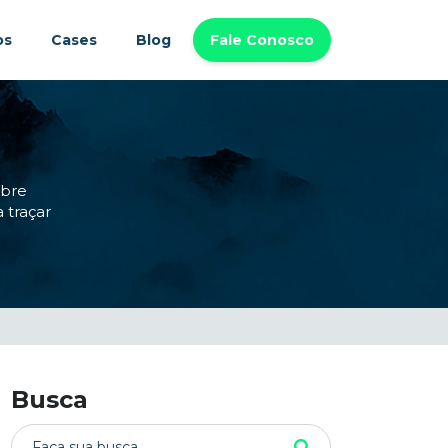
os
Cases
Blog
Fale Conosco
obre
 traçar
Busca