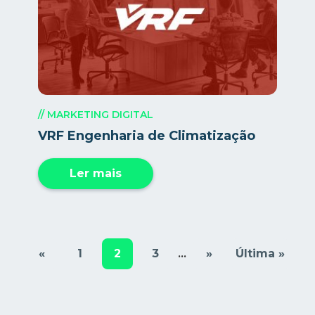
// MARKETING DIGITAL
VRF Engenharia de Climatização
Ler mais
«
1
2
3
»
Última »
...