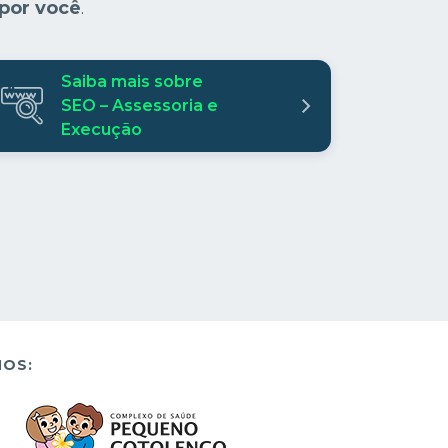
por você
.
Saiba mais sobre
SEO – Assessoria e
Execução
OS: