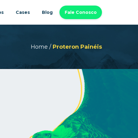
os
Cases
Blog
Fale Conosco
Home
/
Proteron Painéis