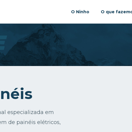
O Ninho
O que fazem
E
néis
al especializada em
 de painéis elétricos,