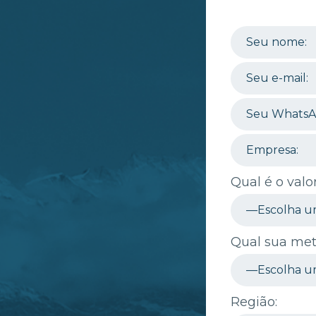
Qual é o val
Qual sua met
Região: